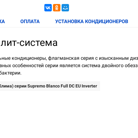
КА
ОПЛАТА
УСТАНОВКА КОНДИЦИОНЕРОВ
плит-система
миальные кондиционеры, флагманская серия с изысканным д
ных особенностей серии является система двойного обез
бактерии.
има) серии Supremo Blanco Full DC EU Inverter
ной скорости