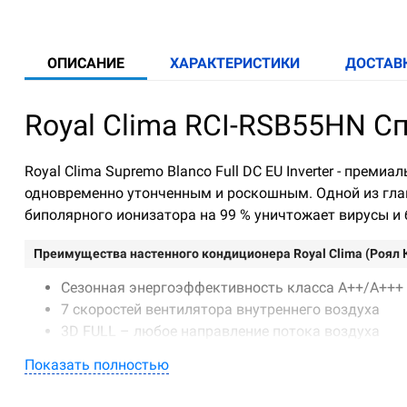
ОПИСАНИЕ
ХАРАКТЕРИСТИКИ
ДОСТАВ
Royal Clima RCI-RSB55HN С
Royal Clima Supremo Blanco Full DC EU Inverter - пре
одновременно утонченным и роскошным. Одной из глав
биполярного ионизатора на 99 % уничтожает вирусы и 
Преимущества настенного кондиционера Royal Clima (Роял Кл
Сезонная энергоэффективность класса А++/A+++
7 скоростей вентилятора внутреннего воздуха
3D FULL – любое направление потока воздуха
Двойные горизонтальные жалюзи
Показать полностью
Функция мягкого обдува
Низкий уровень шума – от 19 дБ(А) на минималь