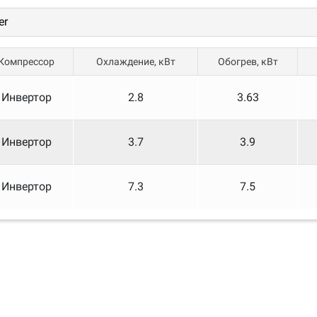
er
RBONE
 – SmartHome»)
Компрессор
Охлаждение, кВт
Обогрев, кВт
 оранжевой подсветкой
Инвертор
2.8
3.63
треннего блока
Инвертор
3.7
3.9
Инвертор
7.3
7.5
агрева
ние
его блока
 бесплатного сервисного обслуживания