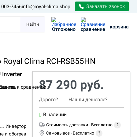
Заказать звонок
) 003-7456
info@royal-clima.shop
Найти
корзина
Отложено
сравнение
Royal Clima RCI-RSB55HN
 Inverter
87 290 руб.
авнить
Дорого?
Нашли дешевле?
В наличии
Стоимость доставки -
Бесплатно
?
Инвертор
Самовывоз -
Бесплатно
?
е и обогрев