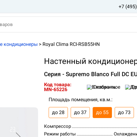
+7 (495
е кондиционеры
>
Royal Clima RCI-RSB55HN
Настенный кондиционер 
Серия - Supremo Blanco Full DC EU
Код товара:
Отложить
Ср
MN-65226
Площадь помещения, кв.м.:
до 28
до 37
до 55
до 73
Компрессор
Режим работы
Охлаждени