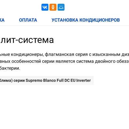
КА
ОПЛАТА
УСТАНОВКА КОНДИЦИОНЕРОВ
плит-система
миальные кондиционеры, флагманская серия с изысканным д
ных особенностей серии является система двойного обез
бактерии.
има) серии Supremo Blanco Full DC EU Inverter
ной скорости