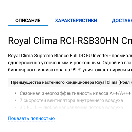
ОПИСАНИЕ
ХАРАКТЕРИСТИКИ
ДОСТАВ
Royal Clima RCI-RSB30HN С
Royal Clima Supremo Blanco Full DC EU Inverter - пре
одновременно утонченным и роскошным. Одной из глав
биполярного ионизатора на 99 % уничтожает вирусы и 
Преимущества настенного кондиционера Royal Clima (Роял Кл
Сезонная энергоэффективность класса А++/A+++
7 скоростей вентилятора внутреннего воздуха
3D FULL – любое направление потока воздуха
Двойные горизонтальные жалюзи
Показать полностью
Функция мягкого обдува
Низкий уровень шума – от 19 дБ(А) на минималь