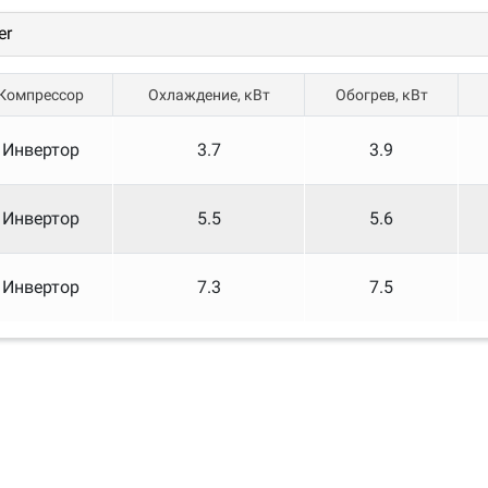
er
RBONE
 – SmartHome»)
Компрессор
Охлаждение, кВт
Обогрев, кВт
 оранжевой подсветкой
Инвертор
3.7
3.9
треннего блока
Инвертор
5.5
5.6
Инвертор
7.3
7.5
агрева
ние
его блока
 бесплатного сервисного обслуживания