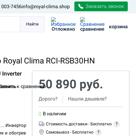
Заказать звонок
) 003-7456
info@royal-clima.shop
Найти
корзина
Отложено
сравнение
Royal Clima RCI-RSB30HN
 Inverter
50 890 руб.
авнить
Дорого?
Нашли дешевле?
В наличии
Стоимость доставки -
Бесплатно
?
Инвертор
Самовывоз -
Бесплатно
?
е и обогрев