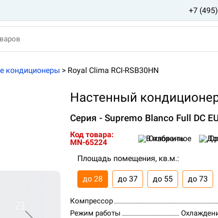
+7 (495
е кондиционеры
>
Royal Clima RCI-RSB30HN
Настенный кондиционер 
Серия - Supremo Blanco Full DC EU
Код товара:
Отложить
Ср
MN-65224
Площадь помещения, кв.м.:
до 28
до 37
до 55
до 73
Компрессор
Режим работы
Охлаждени