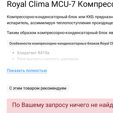
Royal Clima MCU-7 Компре
Компрессорно-конденсаторный блок или ККБ предназна
испаритель, ассимилируя теплопоступления проходящег
Таким образом компрессорно-конденсаторный блок яв
Особенности компрессорно-конденсаторных блоков Royal Cl
Хладагент R410a
Реле высокго/низкого давления
Спиральные компрессоры Copeland (для моделей 
Показать полностью
Повышена эффективность системы за счет увелич
Протяженные трассы в системе (до 40 м) и переп
С этим товаром рекомендуем
По Вашему запросу ничего не най