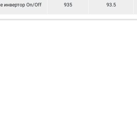
е инвертор On/Off
935
93.5