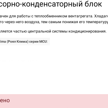
ссорно-конденсаторный блок
чен для работы с теплообменником вентагрегата. Хладаге
о через него воздуха, тем самым понижая его температуру
ляется частью центральной системы кондиционирования.
ima (Роял Клима) серии MCU:
MCU-23K - MCU-117K)
ения площади теплообмена конденсатора использования м
ад высот до 30 м обеспечивают гибкий монтаж и широкое 
дено