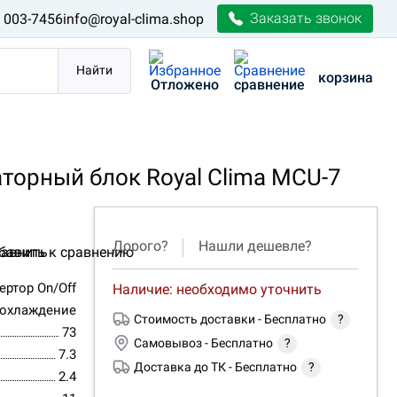
Заказать звонок
) 003-7456
info@royal-clima.shop
Найти
корзина
Отложено
сравнение
орный блок Royal Clima MCU-7
Дорого?
Нашли дешевле?
авнить
ертор On/Off
Наличие: необходимо уточнить
 охлаждение
Стоимость доставки -
Бесплатно
?
73
Самовывоз -
Бесплатно
?
7.3
Доставка до ТК -
Бесплатно
?
2.4