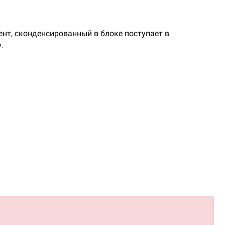
нт, сконденсированный в блоке поступает в
.
едных труб с внутренней накаткой.
применение ККБ на объектах.