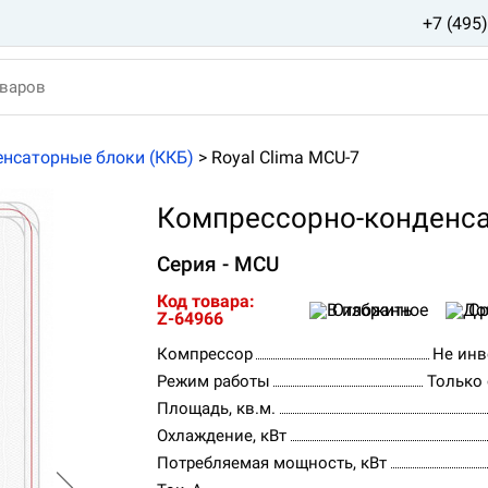
+7 (495
нсаторные блоки (ККБ)
>
Royal Clima MCU-7
Компрессорно-конденсат
Серия - MCU
Код товара:
Отложить
Ср
Z-64966
Компрессор
Не инв
Режим работы
Только
Площадь, кв.м.
Охлаждение, кВт
Потребляемая мощность, кВт