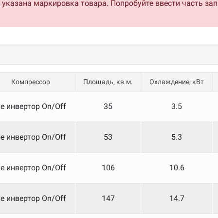
о указана маркировка товара. Попробуйте ввести часть за
Компрессор
Площадь, кв.м.
Охлаждение, кВт
е инвертор On/Off
35
3.5
е инвертор On/Off
53
5.3
е инвертор On/Off
106
10.6
е инвертор On/Off
147
14.7