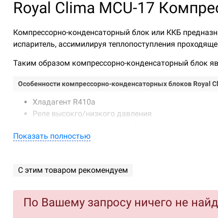
Royal Clima MCU-17 Компр
Компрессорно-конденсаторный блок или ККБ предназна
испаритель, ассимилируя теплопоступления проходящег
Таким образом компрессорно-конденсаторный блок яв
Особенности компрессорно-конденсаторных блоков Royal Cl
Хладагент R410a
Реле высокго/низкого давления
Спиральные компрессоры Copeland (для моделей 
Показать полностью
Повышена эффективность системы за счет увелич
Протяженные трассы в системе (до 40 м) и переп
С этим товаром рекомендуем
По Вашему запросу ничего не най