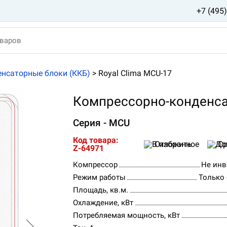
+7 (495
нсаторные блоки (ККБ)
>
Royal Clima MCU-17
Компрессорно-конденсат
Серия - MCU
Код товара:
Отложить
Ср
Z-64971
Компрессор
Не инв
Режим работы
Только
Площадь, кв.м.
Охлаждение, кВт
Потребляемая мощность, кВт