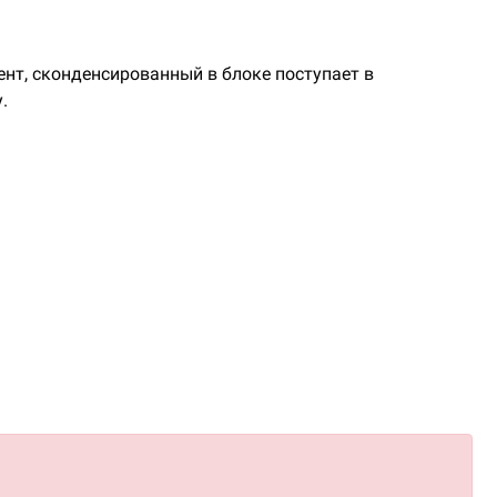
нт, сконденсированный в блоке поступает в
.
едных труб с внутренней накаткой.
применение ККБ на объектах.