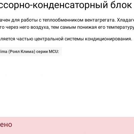
ессорно-конденсаторный блок
чен для работы с теплообменником вентагрегата. Хладаге
о через него воздуха, тем самым понижая его температуру
ляется частью центральной системы кондиционирования.
ima (Роял Клима) серии MCU:
MCU-23K - MCU-117K)
ения площади теплообмена конденсатора использования м
ад высот до 30 м обеспечивают гибкий монтаж и широкое 
дено