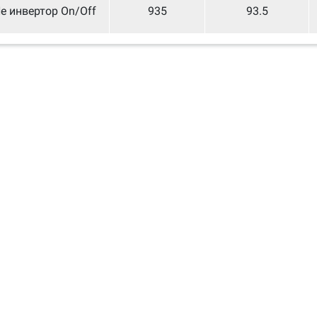
е инвертор On/Off
935
93.5