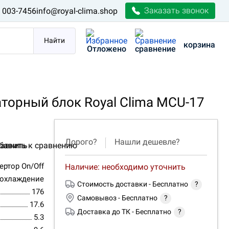
Заказать звонок
) 003-7456
info@royal-clima.shop
Найти
корзина
Отложено
сравнение
орный блок Royal Clima MCU-17
Дорого?
Нашли дешевле?
авнить
ертор On/Off
Наличие: необходимо уточнить
 охлаждение
Стоимость доставки -
Бесплатно
?
176
Самовывоз -
Бесплатно
?
17.6
Доставка до ТК -
Бесплатно
?
5.3