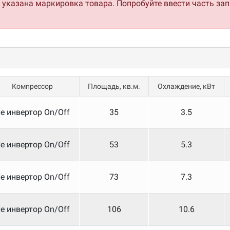
о указана маркировка товара. Попробуйте ввести часть за
Компрессор
Площадь, кв.м.
Охлаждение, кВт
е инвертор On/Off
35
3.5
е инвертор On/Off
53
5.3
е инвертор On/Off
73
7.3
е инвертор On/Off
106
10.6