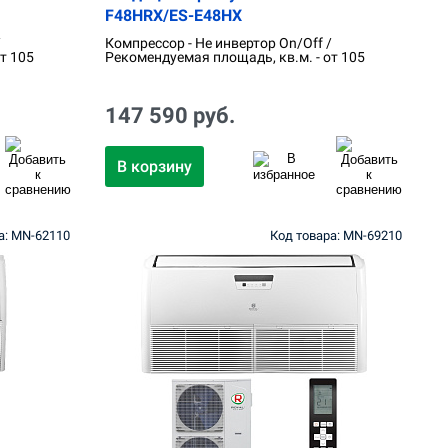
F48HRX/ES-E48HX
/
Компрессор - Не инвертор On/Off /
т 105
Рекомендуемая площадь, кв.м. - от 105
147 590 руб.
В корзину
а: MN-62110
Код товара: MN-69210