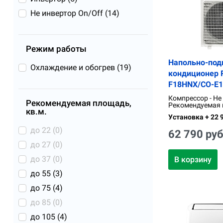
Не инвертор On/Off (
14
)
Режим работы
Напольно-под
Охлаждение и обогрев (
19
)
кондиционер R
F18HNX/CO-E
Компрессор - Не
Рекомендуемая площадь,
Рекомендуемая п
кв.м.
Установка + 22 9
до 22 (
0
)
62 790 руб
до 27 (
0
)
до 37 (
0
)
В корзину
до 55 (
3
)
до 75 (
4
)
до 85 (
0
)
до 105 (
4
)