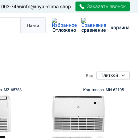
Заказать звонок
) 003-7456
info@royal-clima.shop
Найти
корзина
Отложено
сравнение
Вид
а: MZ-65788
Код товара: MN-62105