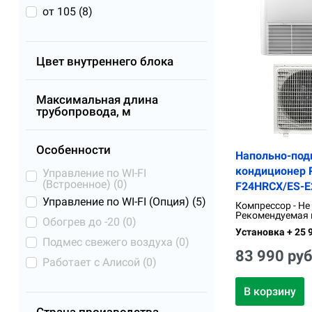
от 105 (
8
)
Цвет внутреннего блока
Максимальная длина
трубопровода, м
Особенности
Напольно-под
кондиционер R
Управление по WI-FI
(Встроенное) (
0
)
F24HRCX/ES-
Управление по WI-FI (Опция) (
5
)
Компрессор - Не
Рекомендуемая п
Обогрев до -20 (
0
)
Установка + 25 9
Подмес свежего воздуха (
0
)
83 990 руб
Работает с Алисой (
0
)
В корзину