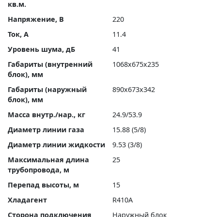
кв.м.
Напряжение, В
220
Ток, А
11.4
Уровень шума, дБ
41
Габариты (внутренний
1068x675x235
блок), мм
Габариты (наружный
890x673x342
блок), мм
Масса внутр./нар., кг
24.9/53.9
Диаметр линии газа
15.88 (5/8)
Диаметр линии жидкости
9.53 (3/8)
Максимальная длина
25
трубопровода, м
Перепад высоты, м
15
Хладагент
R410A
Сторона подключения
Наружный блок