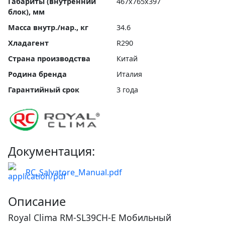
Габариты (внутренний
467x765x397
блок), мм
Масса внутр./нар., кг
34.6
Хладагент
R290
Страна производства
Китай
Родина бренда
Италия
Гарантийный срок
3 года
Документация:
RC_Salvatore_Manual.pdf
Описание
Royal Clima RM-SL39CH-E Мобильный