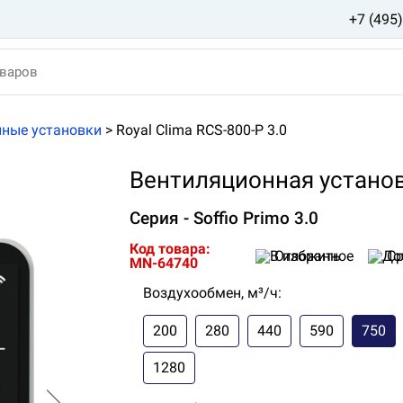
+7 (495
ные установки
>
Royal Clima RCS-800-P 3.0
Вентиляционная установк
Серия - Soffio Primo 3.0
Код товара:
Отложить
Ср
MN-64740
Воздухообмен, м³/ч:
200
280
440
590
750
1280