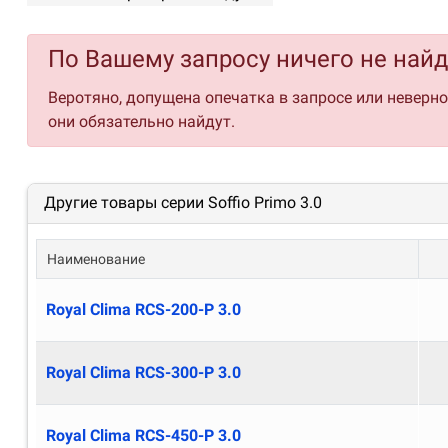
Не требуется отвод конденсата
Компактная конструкция с минимальной высотой
По Вашему запросу ничего не най
Универсальный монтаж - горизонтальный (станда
Минимальный уровень шума - от 25 дБ(А)
Веротяно, допущена опечатка в запросе или неверн
Энергоэффективные многоскоростные DC-двигат
они обязательно найдут.
Встроенная система автоматики с пультом управ
Централизованное управление внешними опцион
Подключение к системе диспетчеризации через п
Другие товары серии Soffio Primo 3.0
Возможность подключения предварительного и ос
Система управления предусматривает специальн
Наименование
Опциональный Wi-Fi модуль для управления со с
Многоуровневый недельный таймер
Royal Clima RCS-200-P 3.0
Royal Clima RCS-300-P 3.0
Royal Clima RCS-450-P 3.0