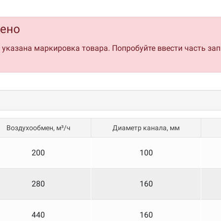
 от 264 мм
дено
ртно или в перевернутом положении) или вертикальный
о указана маркировка товара. Попробуйте ввести часть за
ели вентиляторов
ления в комплекте
альными элементами
ротокол Modbus
новного электрического нагревателя
ые режимы работы при низких температурах воздуха
мартфона
Воздухообмен, м³/ч
Диаметр канала, мм
200
100
Аэродинамические характе
280
160
440
160