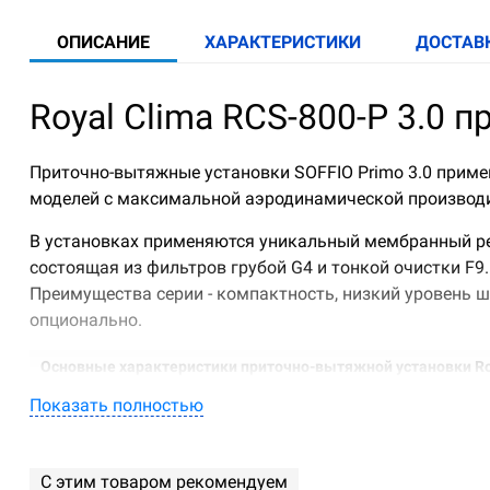
ОПИСАНИЕ
ХАРАКТЕРИСТИКИ
ДОСТАВ
Royal Clima RCS-800-P 3.0 
Приточно-вытяжные установки SOFFIO Primo 3.0 приме
моделей с максимальной аэродинамической производи
В установках применяются уникальный мембранный реку
состоящая из фильтров грубой G4 и тонкой очистки F9
Преимущества серии - компактность, низкий уровень 
опционально.
Основные характеристики приточно-вытяжной установки Royal
Показать полностью
Эффективность рекуперации до 92%
Класс энергоэффективности - А+
Очистка приточного воздуха фильтрами грубой G4
С этим товаром рекомендуем
Увлажнение приточного воздуха благодаря гидр