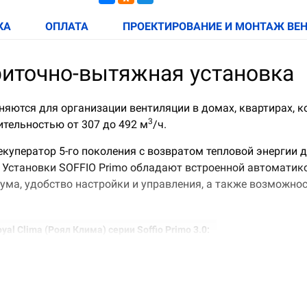
КА
ОПЛАТА
ПРОЕКТИРОВАНИЕ И МОНТАЖ ВЕ
приточно-вытяжная установка
няются для организации вентиляции в домах, квартирах, 
3
тельностью от 307 до 492 м
/ч.
ператор 5-го поколения с возвратом тепловой энергии до 
. Установки SOFFIO Primo обладают встроенной автоматик
шума, удобство настройки и управления, а также возмож
 Clima (Роял Клима) серии Soffio Primo 3.0:
 и тонкой очистки F9
офильному покрытию мембранного рекуператора