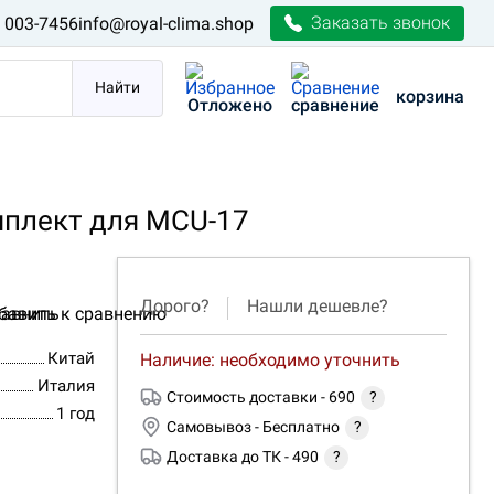
Заказать звонок
) 003-7456
info@royal-clima.shop
Найти
корзина
Отложено
сравнение
плект для MCU-17
Дорого?
Нашли дешевле?
авнить
Китай
Наличие: необходимо уточнить
Италия
Стоимость доставки -
690
?
1 год
Самовывоз -
Бесплатно
?
Доставка до ТК -
490
?