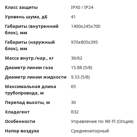
Класс защиты
IPX0 / IP24
Уровень шума, дБ
41
Габариты (внутренний
1400x245x700
блок), мм
Габариты (наружный
970x805x395
блок), мм
Масса внутр./нар., кг
36/62
Диаметр линии газа
15.88 (5/8)
Диаметр линии жидкости
9.53 (5/8)
Максимальная длина
65
трубопровода, м
Перепад высоты, м
30
Хладагент
R32
Особенности
Управление по WI-FI (Опция)
Напор воздуха
Средненапорный