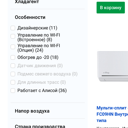
Хладагент
В корзину
Особенности
Дизайнерские (
11
)
Управление по WI-FI
(Встроенное) (
8
)
Управление по WI-FI
(Опция) (
24
)
Обогрев до -20 (
18
)
Датчик движения (
0
)
Подмес свежего воздуха (
0
)
Для длинных трасс (
0
)
Работает с Алисой (
36
)
Мульти-сплит 
Напор воздуха
FС09HN Внутр
типа
Страна производства