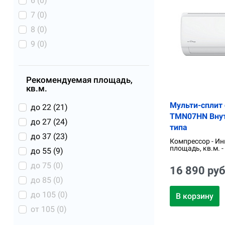
6 (
0
)
7 (
0
)
8 (
0
)
9 (
0
)
Рекомендуемая площадь,
кв.м.
Мульти-сплит 
до 22 (
21
)
TMN07HN Внут
до 27 (
24
)
типа
до 37 (
23
)
Компрессор - Ин
площадь, кв.м. -
до 55 (
9
)
до 75 (
0
)
16 890 руб
до 85 (
0
)
до 105 (
0
)
В корзину
от 105 (
0
)