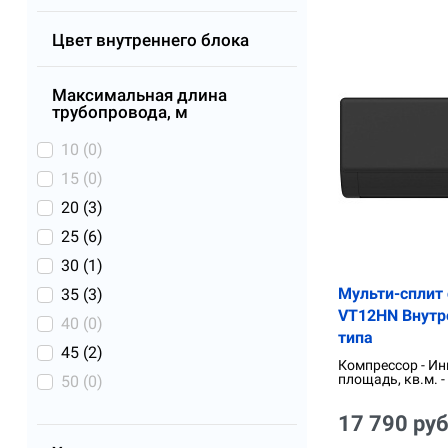
Цвет внутреннего блока
Максимальная длина
трубопровода, м
10 (
0
)
15 (
0
)
20 (
3
)
25 (
6
)
30 (
1
)
Мульти-сплит 
35 (
3
)
VT12HN Внутр
40 (
0
)
типа
45 (
2
)
Компрессор - Ин
площадь, кв.м. -
50 (
0
)
17 790 руб